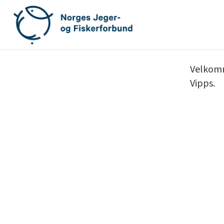
Gå
til
innhold
Velkomme
Vipps.