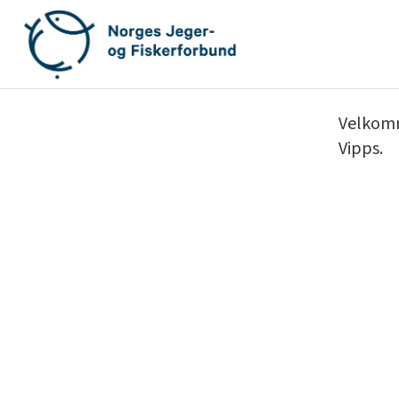
Gå
til
innhold
Velkomme
Vipps.